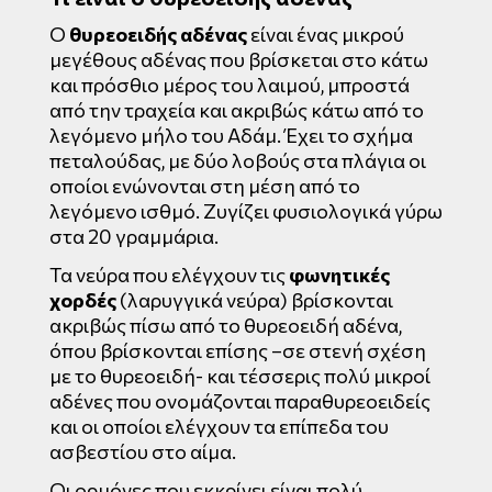
Ο
θυρεοειδής αδένας
είναι ένας μικρού
μεγέθους αδένας που βρίσκεται στο κάτω
και πρόσθιο μέρος του λαιμού, μπροστά
από την τραχεία και ακριβώς κάτω από το
λεγόμενο μήλο του Αδάμ. Έχει το σχήμα
πεταλούδας, με δύο λοβούς στα πλάγια οι
οποίοι ενώνονται στη μέση από το
λεγόμενο ισθμό. Ζυγίζει φυσιολογικά γύρω
στα 20 γραμμάρια.
Τα νεύρα που ελέγχουν τις
φωνητικές
χορδές
(λαρυγγικά νεύρα) βρίσκονται
ακριβώς πίσω από το θυρεοειδή αδένα,
όπου βρίσκονται επίσης –σε στενή σχέση
με το θυρεοειδή- και τέσσερις πολύ μικροί
αδένες που ονομάζονται παραθυρεοειδείς
και οι οποίοι ελέγχουν τα επίπεδα του
ασβεστίου στο αίμα.
Οι ορμόνες που εκκρίνει είναι πολύ