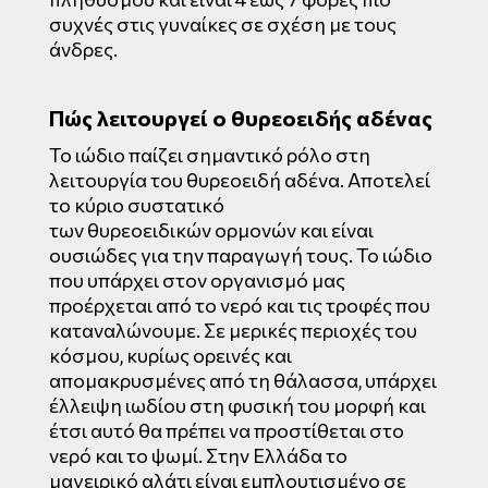
συχνές στις γυναίκες σε σχέση με τους
άνδρες.
Πώς λειτουργεί ο θυρεοειδής αδένας
Το ιώδιο παίζει σημαντικό ρόλο στη
λειτουργία του θυρεοειδή αδένα. Αποτελεί
το κύριο συστατικό
των θυρεοειδικών ορμονών και είναι
ουσιώδες για την παραγωγή τους. Το ιώδιο
που υπάρχει στον οργανισμό μας
προέρχεται από το νερό και τις τροφές που
καταναλώνουμε. Σε μερικές περιοχές του
κόσμου, κυρίως ορεινές και
απομακρυσμένες από τη θάλασσα, υπάρχει
έλλειψη ιωδίου στη φυσική του μορφή και
έτσι αυτό θα πρέπει να προστίθεται στο
νερό και το ψωμί. Στην Ελλάδα το
μαγειρικό αλάτι είναι εμπλουτισμένο σε