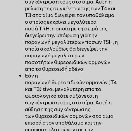
συγκέντρωση τους στο αίμα. Αυτή η
μείωση της συγκέντρωσης των Τ4 και
Τ3 στο αίμα διεγείρει τον υποθάλαμο
ο οποίος εκκρίνει μεγαλύτερα
ποσά TRH, η οποία με τη σειρά της
διεγείρει την υπόφυση για την
παραγωγή μεγαλύτερων ποσών TSH, η
οποία ακολούθως θα διεγείρει την
παραγωγή μεγαλύτερων
ποσοτήτων θυρεοειδικών ορμονών
από το θυρεοειδή αδένα.
Εάν η
παραγωγή θυρεοειδικών ορμονών (Τ4
και Τ3) είναι μεγαλύτερη από το
φυσιολογικό τότε αυξάνεται η
συγκέντρωση τους στο αίμα. Αυτή η
αύξηση της συγκέντρωσης
των θυρεοειδικών ορμονών στο αίμα
επιδρά στον υποθάλαμο και την
υπόφυση ελαττώνοντας την