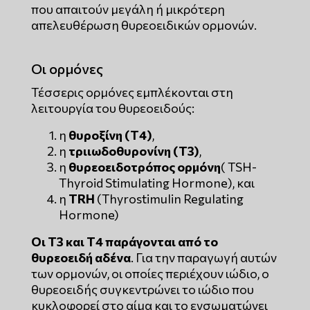
που απαιτούν μεγάλη ή μικρότερη
απελευθέρωση θυρεοειδικών ορμονών.
Οι ορμόνες
Τέσσερις ορμόνες εμπλέκονται στη
λειτουργία του θυρεοειδούς:
η
θυροξίνη (Τ4)
,
η
τριιωδοθυρονίνη (Τ3)
,
η
θυρεοειδοτρόπος ορμόνη
( TSH-
Thyroid Stimulating Hormone), και
η
TRH
(Thyrostimulin Regulating
Hormone)
Οι Τ3 και Τ4 παράγονται από το
θυρεοειδή αδένα
. Για την παραγωγή αυτών
των ορμονών, οι οποίες περιέχουν ιώδιο, ο
θυρεοειδής συγκεντρώνει το ιώδιο που
κυκλοφορεί στο αίμα και το ενσωματώνει