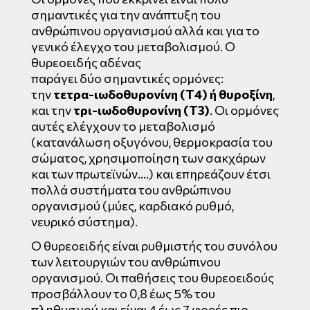
σημαντικές για την ανάπτυξη του
ανθρώπινου οργανισμού αλλά και για το
γενικό έλεγχο του μεταβολισμού. Ο
θυρεοειδής αδένας
παράγει δύο σημαντικές ορμόνες:
την
τετρα-ιωδοθυρονίνη
(Τ4) ή θυροξίνη
,
και την
τρι-ιωδοθυρονίνη
(Τ3)
. Οι ορμόνες
αυτές ελέγχουν το μεταβολισμό
(κατανάλωση οξυγόνου, θερμοκρασία του
σώματος, χρησιμοποίηση των σακχάρων
και των πρωτεϊνών….) και επηρεάζουν έτσι
πολλά συστήματα του ανθρώπινου
οργανισμού (μύες, καρδιακό ρυθμό,
νευρικό σύστημα).
Ο θυρεοειδής είναι ρυθμιστής του συνόλου
των λειτουργιών του ανθρώπινου
οργανισμού. Οι παθήσεις του θυρεοειδούς
προσβάλλουν το 0,8 έως 5% του
πληθυσμού και είναι 4 έως 7 φορές πιο