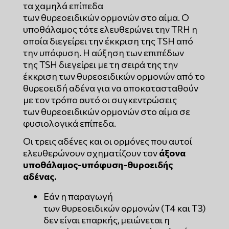
τα χαμηλά επίπεδα
των θυρεοειδικών ορμονών στο αίμα. Ο
υποθάλαμος τότε ελευθερώνει την TRH η
οποία διεγείρει την έκκριση της TSH από
την υπόφυση. Η αύξηση των επιπέδων
της TSH διεγείρει με τη σειρά της την
έκκριση των θυρεοειδικών ορμονών από το
θυρεοειδή αδένα για να αποκατασταθούν
με τον τρόπο αυτό οι συγκεντρώσεις
των θυρεοειδικών ορμονών στο αίμα σε
φυσιολογικά επίπεδα.
Οι τρεις αδένες και οι ορμόνες που αυτοί
ελευθερώνουν σχηματίζουν τον
άξονα
υποθάλαμος-υπόφυση-θυροειδής
αδένας.
Εάν η παραγωγή
των θυρεοειδικών ορμονών (Τ4 και Τ3)
δεν είναι επαρκής, μειώνεται η