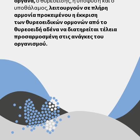
όργανα,
ο θυρεοειδής, η υπόφυση και ο
υποθάλαμος,
λειτουργούν σε πλήρη
αρμονία προκειμένου η έκκριση
των
θυρεοειδικών
ορμονών από το
θυρεοειδή αδένα να διατηρείται τέλεια
προσαρμοσμένη στις ανάγκες του
οργανισμού.