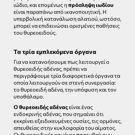
ιώδιο, και επομένως η
πρόσληψη ιωδίου
είναι παραπάνω από ικανοποιητική. Η
υπερβολική κατανάλωση αλατιού, ωστόσο,
μπορεί να επιδεινώσει ορισμένες παθήσεις
του θυρεοειδούς.
Τα τρία εμπλεκόμενα όργανα
Για να κατανοήσουμε πως λειτουργεί ο
θυρεοειδής αδένας, πρέπει να
περιγράψουμε τρία διαφορετικά όργανα τα
οποία λειτουργούν σε στενή συνεργασία:
το θυρεοειδή αδένα, την υπόφυση και τον
υποθάλαμο.
Ο θυρεοειδής
αδένας
είναι ένας
ενδοκρινής αδένας, που σημαίνει ότι
εκκρίνει εξειδικευμένες ουσίες, τις ορμόνες,
απευθείας στην κυκλοφορία του αίματος.
Οι θυρεοειδικές ορμόνες παρεμβαίνουν