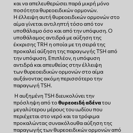
και να απελευθερώσει παρά μικρή μόνο
ποσότητα θυρεοειδικών ορμονών.
Η έλλειψη αυτή θυρεοειδικών ορμονών στο
αίμα γίνεται αντιληπτή τόσο από τον
υποθάλαμο όσο και από την υπόφυση. Ο
υποθάλαμος αντιδρά με αύξηση της
έκκρισης TRH η οποία με τη σειρά της
προκαλεί αύξηση της παραγωγής TSH από
την υπόφυση. Επιπλέον, η υπόφυση
αντιδρά και απευθείας στην έλλειψη
των θυρεοειδικών ορμονών στο αίμα
αυξάνοντας ακόμη περισσότερο την
παραγωγή TSH.
Η αυξημένη TSH διευκολύνει την
πρόσληψη από το
θυρεοειδή αδένα
του
μεγαλύτερου μέρους του ιωδίου που
περιέχεται στο νερό και τα τρόφιμα
προκαλώντας συνακόλουθα αύξηση της
παραγωγής των θυρεοειδικών ορμονών από