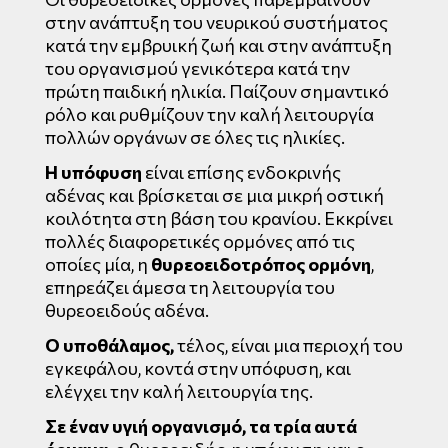
στην ανάπτυξη του νευρικού συστήματος
κατά την εμβρυική ζωή και στην ανάπτυξη
του οργανισμού γενικότερα κατά την
πρώτη παιδική ηλικία. Παίζουν σημαντικό
ρόλο και ρυθμίζουν την καλή λειτουργία
πολλών οργάνων σε όλες τις ηλικίες.
Η υπόφυση
είναι επίσης ενδοκρινής
αδένας και βρίσκεται σε μια μικρή οστική
κοιλότητα στη βάση του κρανίου. Εκκρίνει
πολλές διαφορετικές ορμόνες από τις
οποίες μία, η
θυρεοειδοτρόπος
ορμόνη
,
επηρεάζει άμεσα τη λειτουργία του
θυρεοειδούς αδένα.
Ο υποθάλαμος,
τέλος, είναι μια περιοχή του
εγκεφάλου, κοντά στην υπόφυση, και
ελέγχει την καλή λειτουργία της.
Σε έναν υγιή οργανισμό, τα τρία αυτά