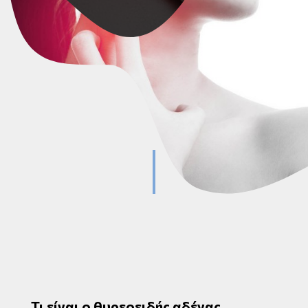
Τι είναι ο θυρεοειδής αδένας