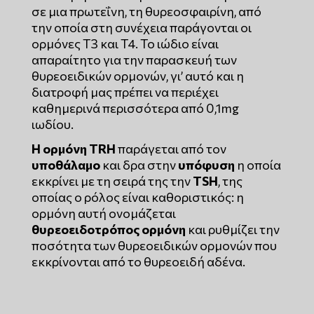
σε μια πρωτεΐνη, τη θυρεοσφαιρίνη, από
την οποία στη συνέχεια παράγονται οι
ορμόνες Τ3 και Τ4. Το ιώδιο είναι
απαραίτητο για την παρασκευή των
θυρεοειδικών ορμονών, γι’ αυτό και η
διατροφή μας πρέπει να περιέχει
καθημερινά περισσότερα από 0,1mg
ιωδίου.
Η ορμόνη TRH
παράγεται από τον
υποθάλαμο
και δρα στην
υπόφυση
η οποία
εκκρίνει με τη σειρά της την
TSH
, της
οποίας ο ρόλος είναι καθοριστικός: η
ορμόνη αυτή ονομάζεται
θυρεοειδοτρόπος ορμόνη
και ρυθμίζει την
ποσότητα των θυρεοειδικών ορμονών που
εκκρίνονται από το θυρεοειδή αδένα.