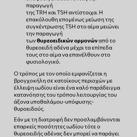
παραγωγή
της TRH και TSH αντίστοιχα. Η
επακόλουθη επομένως μείωση της
συγκέντρωσης TSH στο αίμα μειώνει
την παραγωγή
των
θυρεοειδικών ορμονών
από το
θυρεοειδή αδένα μέχρι τα επίπεδα
τους στο αίμα να επανέλθουν στο
φυσιολογικό.
Ο τρόπος με τον οποίο εμφανίζεται η
βρογχοκήλη σε κατοίκους περιοχών με
έλλειψη ιωδίου είναι ένα καλό παράδειγμα
κατανόησης του τρόπου λειτουργίας του
άξονα υποθαλάμου-υπόφυσης-
θυροειδούς.
Εάν με τη διατροφή δεν προσλαμβάνονται
επαρκείς ποσότητες ιωδίου τότε ο
θυρεοειδής αδένας δεν μπορεί να παράγει