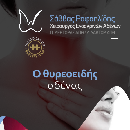
Ο
θυρεοειδής
αδένας