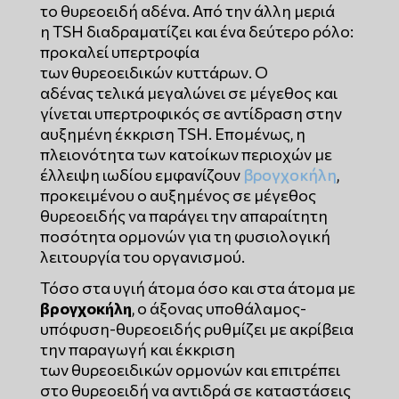
το θυρεοειδή αδένα. Από την άλλη μεριά
η TSH διαδραματίζει και ένα δεύτερο ρόλο:
προκαλεί υπερτροφία
των θυρεοειδικών κυττάρων. Ο
αδένας τελικά μεγαλώνει σε μέγεθος και
γίνεται υπερτροφικός σε αντίδραση στην
αυξημένη έκκριση TSH. Επομένως, η
πλειονότητα των κατοίκων περιοχών με
έλλειψη ιωδίου εμφανίζουν
βρογχοκήλη
,
προκειμένου ο αυξημένος σε μέγεθος
θυρεοειδής να παράγει την απαραίτητη
ποσότητα ορμονών για τη φυσιολογική
λειτουργία του οργανισμού.
Τόσο στα υγιή άτομα όσο και στα άτομα με
βρογχοκήλη
, ο άξονας υποθάλαμος-
υπόφυση-θυρεοειδής ρυθμίζει με ακρίβεια
την παραγωγή και έκκριση
των θυρεοειδικών ορμονών και επιτρέπει
στο θυρεοειδή να αντιδρά σε καταστάσεις