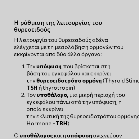
Η ρύθμιση της λειτουργίας του
θυρεοειδούς
Η λειτουργία του θυρεοειδούς αδένα
ελέγχεται με τη μεσολάβηση ορμονών που
εκκρίνονται από δύο άλλα όργανα:
Την
υπόφυση
, που βρίσκεται στη
βάση του εγκεφάλου και εκκρίνει
την
θυρεοειδοτρόπο
ορμόνη
(Thyroid Stim
TSH
ή thyrotropin)
Τον
υποθάλαμο,
μια μικρή περιοχή του
εγκεφάλου πάνω από την υπόφυση, η
οποία εκκρίνει
την εκλυτική της θυρεοειδοτρόπου ορμόνης 
Hormone –
TRH
)
Ο
υποθάλαμος
και η
υπόφυση
ανιχνεύουν